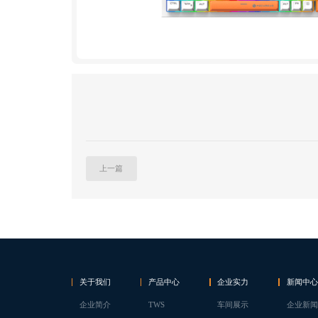
上一篇
关于我们
产品中心
企业实力
新闻中心
企业简介
TWS
车间展示
企业新闻