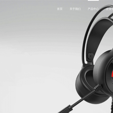
首页
关于我们
产品中心
企业