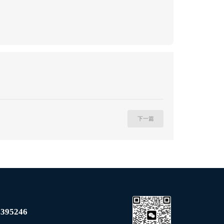
下一篇
8395246