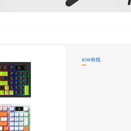
K98有线