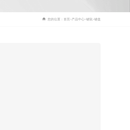
您的位置：
首页
>
产品中心
>
键鼠
>
键盘