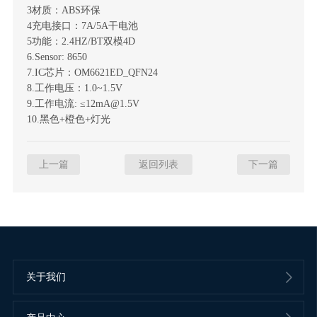
3材质：ABS环保
4充电接口：7A/5A干电池
5功能：2.4HZ/BT双模4D
6.Sensor: 8650
7.IC芯片：OM6621ED_QFN24
8.工作电压：1.0~1.5V
9.工作电流: ≤12mA@1.5V
10.黑色+橙色+灯光
上一篇
返回列表
下一篇
关于我们