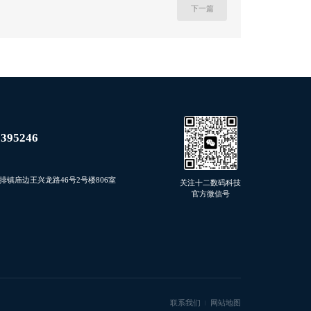
下一篇
8395246
排镇庙边王兴龙路46号2号楼806室
关注十二数码科技
官方微信号
联系我们
网站地图