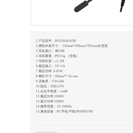
1.产品型号：H103A/H103B
2.裸机外形尺寸： 145mm*100mm*201mm长宽高
3.耳机接口：单USB
4.耳机重量：约315g （含线）
5.导线长度：≥2.1M
6.额定输入：5V=1A
7.额定功率: 0.65W
8.喇叭尺寸：50mm*7.1h mm
9.灵敏度：120±3db
10.阻抗：20Ω±15%
11.左右平衡度：≤4dB
12.额定功率:10MW
13.最大功率:20MW
14.频率范围：20~20KHz
15.兼容设备：PC/手机/平板/PS4/PS5/NS