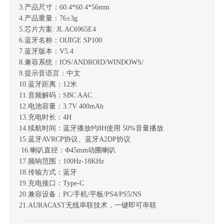
3.产品尺寸：60.4*60.4*56mm
4.产品重量：76±3g
5.芯片方案: JL AC6965E4
6.蓝牙名称：OIJIGE SP100
7.蓝牙版本：V5.4
8.兼容系统：IOS/ANDROID/WINDOWS/
9.提示音语言：中文
10.蓝牙距离：12米
11.音频解码：SBC AAC
12.电池容量：3.7V 400mAh
13.充电时长：4H
14.续航时间：蓝牙播放约8H使用 50%音量播放
15.蓝牙AVRCP协议、蓝牙A2DP协议
16.喇叭直径：Φ45mm动圈喇叭
17.频响范围：100Hz-18KHz
18.传输方式：蓝牙
19.充电接口：Type-C
20.兼容设备：PC/手机/平板/PS4/PS5/NS
21.AURACAST无线串联技术，一键即可串联