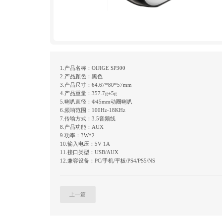
1.产品名称：OIJIGE SP300
2.产品颜色：黑色
3.产品尺寸：64.67*80*57mm
4.产品重量：357.7g±5g
5.喇叭直径：Φ45mm动圈喇叭
6.频响范围：100Hz-18KHz
7.传输方式：3.5音频线
8.产品功能：AUX
9.功率：3W*2
10.输入电压：5V 1A
11.接口类型：USB/AUX
12.兼容设备：PC/手机/平板/PS4/PS5/NS
上一篇