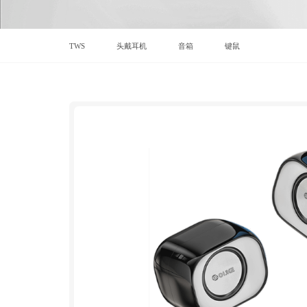
TWS
头戴耳机
音箱
键鼠