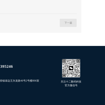
下一篇
8395246
排镇庙边王兴龙路46号2号楼806室
关注十二数码科技
官方微信号