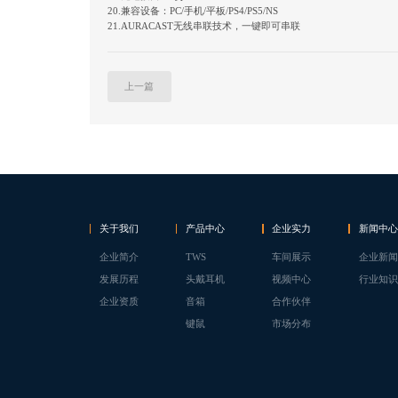
20.兼容设备：PC/手机/平板/PS4/PS5/NS
21.AURACAST无线串联技术，一键即可串联
上一篇
关于我们
产品中心
企业实力
新闻中心
企业简介
TWS
车间展示
企业新闻
发展历程
头戴耳机
视频中心
行业知识
企业资质
音箱
合作伙伴
键鼠
市场分布