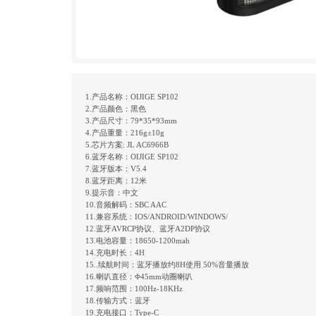
1.产品名称：OIJIGE SP102
2.产品颜色：黑色
3.产品尺寸：79*35*93mm
4.产品重量：216g±10g
5.芯片方案: JL AC6966B
6.蓝牙名称：OIJIGE SP102
7.蓝牙版本：V5.4
8.蓝牙距离：12米
9.提示音：中文
10.音频解码：SBC AAC
11.兼容系统：IOS/ANDROID/WINDOWS/
12.蓝牙AVRCP协议、蓝牙A2DP协议
13.电池容量：18650-1200mah
14.充电时长：4H
15..续航时间：蓝牙播放约8H使用 50%音量播放
16.喇叭直径：Φ45mm动圈喇叭
17.频响范围：100Hz-18KHz
18.传输方式：蓝牙
19.充电接口：Type-C