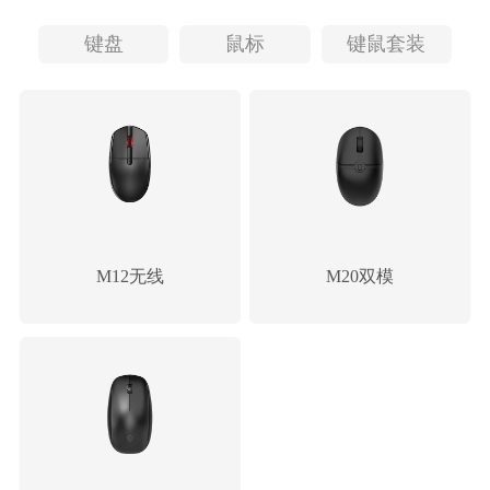
键盘
鼠标
键鼠套装
M12无线
M20双模