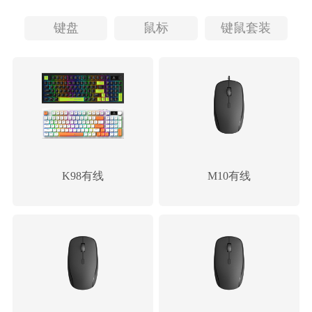
键盘
鼠标
键鼠套装
K98有线
M10有线