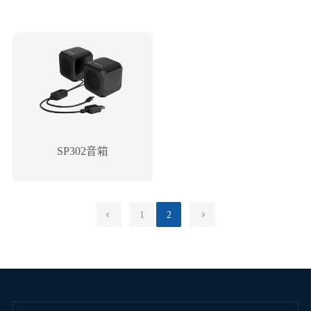
SP302音箱
1
2