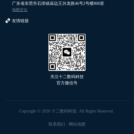
广东省东莞市石排镇庙边王兴龙路46号2号楼806室
地图定位
友情链接
关注十二数码科技
官方微信号
Copyright © 2026 十二数码科技. All Rights Reserved.
联系我们
网站地图